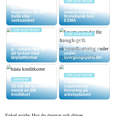
TIPS OCH TRICKS
Effektiv skyltning –
tips, tricks och
Precision möter
inspiration för din
smarta lösningar –
butik eller
finmekanik hos
verksamhet
ESMA
TIPS OCH TRICKS
TIPS OCH TRICKS
Maximera din
digitala
Smarta metoder för
kompetensutvecklin
framgångsrik
g – smarta tips för
ekonomihantering
att lyckas med
under
lärplattformar
övergångsperioder
TIPS OCH TRICKS
EKONOMI
Säker och
Så här får du ut det
organiserad
mesta av ditt
förvaring på
kreditkort
arbetsplatsen
Enkel guide: Hur du öppnar och driver