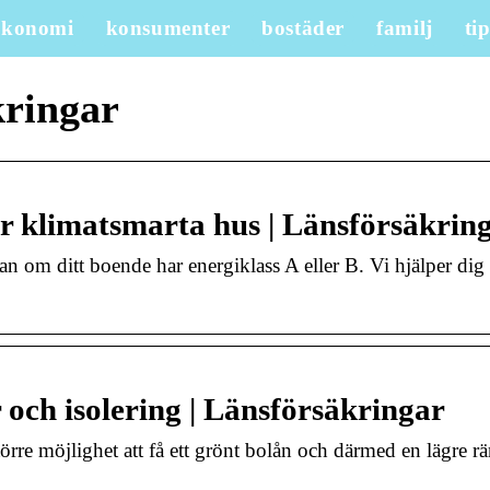
ekonomi
konsumenter
bostäder
familj
ti
kringar
r klimatsmarta hus | Länsförsäkrin
 om ditt boende har energiklass A eller B. Vi hjälper dig 
r och isolering | Länsförsäkringar
örre möjlighet att få ett grönt bolån och därmed en lägre rä