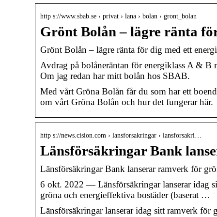
http s://www.sbab.se › privat › lana › bolan › gront_bolan
Grönt Bolån – lägre ränta för
Grönt Bolån – lägre ränta för dig med ett ener
Avdrag på bolåneräntan för energiklass A & B
Om jag redan har mitt bolån hos SBAB.
Med vårt Gröna Bolån får du som har ett boend
om vårt Gröna Bolån och hur det fungerar här.
http s://news.cision.com › lansforsakringar › lansforsakri…
Länsförsäkringar Bank lanse
Länsförsäkringar Bank lanserar ramverk för grö
6 okt. 2022 — Länsförsäkringar lanserar idag s
gröna och energieffektiva bostäder (baserat …
Länsförsäkringar lanserar idag sitt ramverk för gr