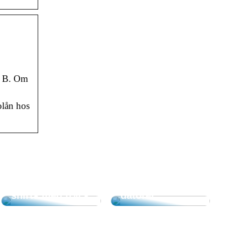
er B. Om
olån hos
Skapa en mysig
Guide: Dessa
miljö på
program måste
arbetsplatsen
installeras på
med unika T-
anställdas
shirts med tryck
datorer