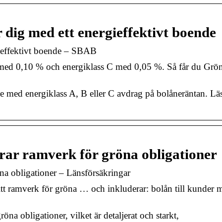
 dig med ett energieffektivt boende
gieffektivt boende – SBAB
 med 0,10 % och energiklass C med 0,05 %. Så får du Grön
e med energiklass A, B eller C avdrag på bolåneräntan. Lä
rar ramverk för gröna obligationer
na obligationer – Länsförsäkringar
itt ramverk för gröna … och inkluderar: bolån till kunder 
öna obligationer, vilket är detaljerat och starkt,