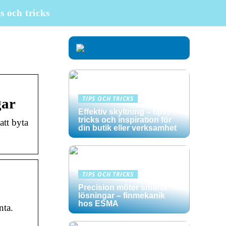
ps och tricks
TIPS OCH TRICKS
gar
Effektiv skyltning – tips,
tricks och inspiration för
att byta
din butik eller verksamhet
TIPS OCH TRICKS
Precision möter smarta
lösningar – finmekanik
hos ESMA
nta.