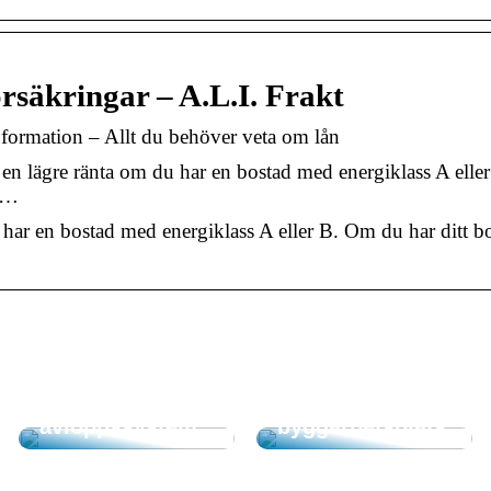
rsäkringar – A.L.I. Frakt
formation – Allt du behöver veta om lån
en lägre ränta om du har en bostad med energiklass A ell
å …
har en bostad med energiklass A eller B. Om du har ditt b
Professionell
vägmarkering
Tips och tricks
för ditt företag
kring
eller
avloppssystem
byggarbetsplats