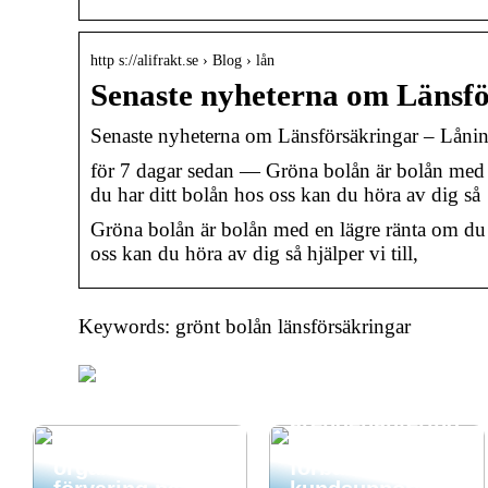
http s://alifrakt.se › Blog › lån
Senaste nyheterna om Länsfö
Senaste nyheterna om Länsförsäkringar – Lånin
för 7 dagar sedan — Gröna bolån är bolån med 
du har ditt bolån hos oss kan du höra av dig s
Gröna bolån är bolån med en lägre ränta om du 
oss kan du höra av dig så hjälper vi till,
Keywords: grönt bolån länsförsäkringar
Hur CRM och
ärendehantering
Säker och
ssystem kan
organiserad
förbättra