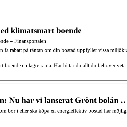
med klimatsmart boende
ende – Finansportalen
n få rabatt på räntan om din bostad uppfyller vissa miljökr
t boende en lägre ränta. Här hittar du allt du behöver vet
n: Nu har vi lanserat Grönt bolån 
m bor i eller ska köpa en energieffektiv bostad har möjligh