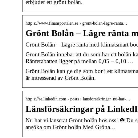
erbjuder ett grönt bolån.
http s://www.finansportalen.se › gront-bolan-lagre-ranta…
Grönt Bolån – Lägre ränta 
Grönt Bolån – Lägre ränta med klimatsmart bo
Grönt Bolån innebär att du som har ett bolån ka
Ränterabatten ligger på mellan 0,05 – 0,10 …
Grönt Bolån kan ge dig som bor i ett klimatsmar
är intresserad av Grönt Bolån.
http s://se.linkedin.com › posts › lansforsakringar_nu-har-…
Länsförsäkringar på LinkedI
Nu har vi lanserat Grönt bolån hos oss! ☘️ Du so
ansöka om Grönt bolån Med Gröna…