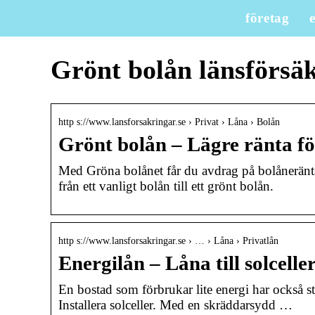
företag
Grönt bolån länsförsä
http s://www.lansforsakringar.se › Privat › Låna › Bolån
Grönt bolån – Lägre ränta fö
Med Gröna bolånet får du avdrag på bolåneräntan
från ett vanligt bolån till ett grönt bolån.
http s://www.lansforsakringar.se › … › Låna › Privatlån
Energilån – Låna till solcelle
En bostad som förbrukar lite energi har också st
Installera solceller. Med en skräddarsydd …