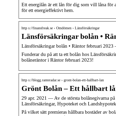
Ett energilån är ett lån för dig som vill låna för at
för ett energieffektivt hem.
http s://finansfreak.se › Omdömen › Länsförsäkringar
Länsförsäkringar bolån • Rä
Länsförsäkringar bolån • Räntor februari 2023
Funderar du på att ta ett bolån hos Länsförsäk
bolåneräntor i Räntor februari 2023!
http s://blogg.ranteradar.se › gront-bolan-ett-hallbart-lan
Grönt Bolån – Ett hållbart l
29 apr. 2021 — Av de största bolånegivarna på
Länsförsäkringar, Hypoteket och Landshypote
På vilket sätt premieras hållbara bostäder av b