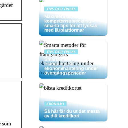
tgärder
TIPS OCH TRICKS
Maximera din digitala
kompetensutveckling –
smarta tips för att lyckas
med lärplattformar
TIPS OCH TRICKS
Smarta metoder för
framgångsrik
ekonomihantering under
övergångsperioder
EKONOMI
Så här får du ut det mesta
av ditt kreditkort
re som