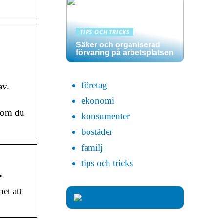
TIPS OCH TRICKS
Säker och organiserad
förvaring på arbetsplatsen
företag
av.
ekonomi
a om du
konsumenter
bostäder
familj
tips och tricks
…
et att