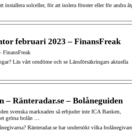
t installera solceller, för att isolera fönster eller för andra å
ntor februari 2023 – FinansFreak
 – FinansFreak
ringar? Läs vårt omdöme och se Länsförsäkringars aktuella
ån – Ränteradar.se – Bolåneguiden
 den svenska marknaden så erbjuder inte ICA Banken,
ket gröna bolån …
olånegivarna? Ränteradar.se har undersökt vilka bolånegiva