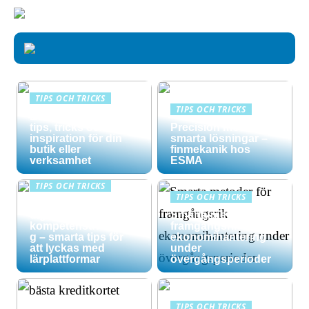
TIPS OCH TRICKS
TIPS OCH TRICKS
Effektiv skyltning –
tips, tricks och
Precision möter
inspiration för din
smarta lösningar –
butik eller
finmekanik hos
verksamhet
ESMA
TIPS OCH TRICKS
TIPS OCH TRICKS
Maximera din
digitala
Smarta metoder för
kompetensutvecklin
framgångsrik
g – smarta tips för
ekonomihantering
att lyckas med
under
lärplattformar
övergångsperioder
TIPS OCH TRICKS