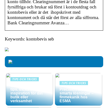
konto tillhör. Clearingnummert är i de flesta fall
fyrsiffriga och brukar stå först i kontoutdrag och
kontobevis eller är det ihopskrivet med
kontonumret och då står det först av alla siffrorna.
Bank Clearingnummer Avanza…
Keywords: kontobevis seb
TIPS OCH TRICKS
TIPS OCH TRICKS
Effektiv skyltning –
tips, tricks och
Precision möter
inspiration för din
smarta lösningar –
butik eller
finmekanik hos
verksamhet
ESMA