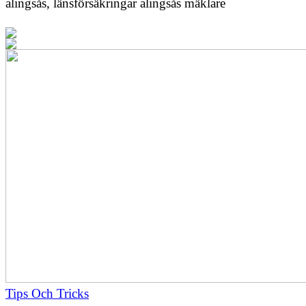
alingsås, länsförsäkringar alingsås mäklare
Tips Och Tricks