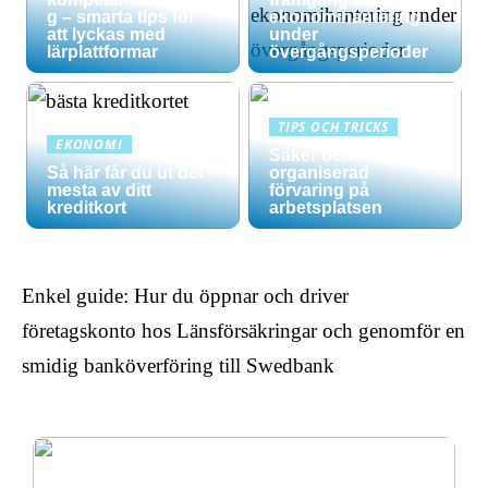
g – smarta tips för
ekonomihantering
att lyckas med
under
lärplattformar
övergångsperioder
TIPS OCH TRICKS
EKONOMI
Säker och
Så här får du ut det
organiserad
mesta av ditt
förvaring på
kreditkort
arbetsplatsen
Enkel guide: Hur du öppnar och driver
företagskonto hos Länsförsäkringar och genomför en
smidig banköverföring till Swedbank