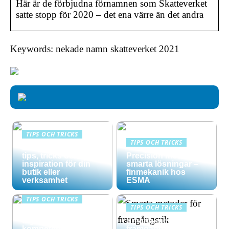
Här är de förbjudna förnamnen som Skatteverket
satte stopp för 2020 – det ena värre än det andra
Keywords: nekade namn skatteverket 2021
TIPS OCH TRICKS
TIPS OCH TRICKS
Effektiv skyltning –
tips, tricks och
Precision möter
inspiration för din
smarta lösningar –
butik eller
finmekanik hos
verksamhet
ESMA
TIPS OCH TRICKS
TIPS OCH TRICKS
Maximera din
digitala
Smarta metoder för
kompetensutvecklin
framgångsrik