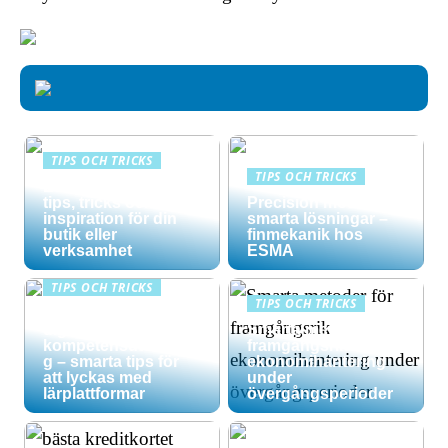
TIPS OCH TRICKS
TIPS OCH TRICKS
Effektiv skyltning –
tips, tricks och
Precision möter
inspiration för din
smarta lösningar –
butik eller
finmekanik hos
verksamhet
ESMA
TIPS OCH TRICKS
TIPS OCH TRICKS
Maximera din
digitala
Smarta metoder för
kompetensutvecklin
framgångsrik
g – smarta tips för
ekonomihantering
att lyckas med
under
lärplattformar
övergångsperioder