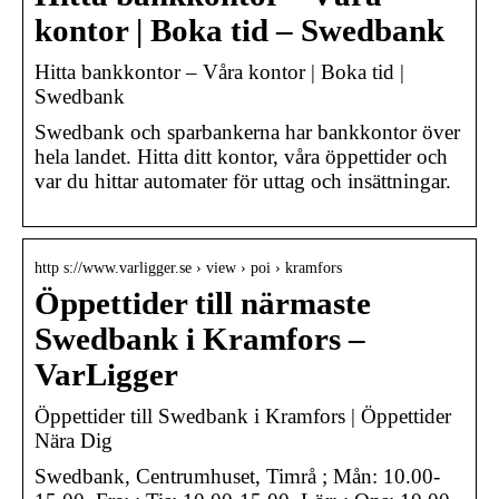
kontor | Boka tid – Swedbank
Hitta bankkontor – Våra kontor | Boka tid |
Swedbank
Swedbank och sparbankerna har bankkontor över
hela landet. Hitta ditt kontor, våra öppettider och
var du hittar automater för uttag och insättningar.
http s://www.varligger.se › view › poi › kramfors
Öppettider till närmaste
Swedbank i Kramfors –
VarLigger
Öppettider till Swedbank i Kramfors | Öppettider
Nära Dig
Swedbank, Centrumhuset, Timrå ; Mån: 10.00-