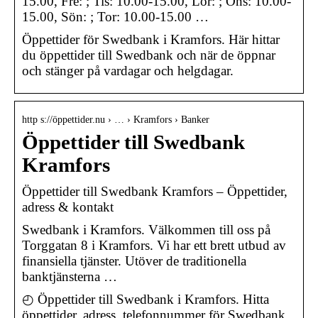
15.00, Fre: ; Tis: 10.00-15.00, Lör: ; Ons: 10.00-
15.00, Sön: ; Tor: 10.00-15.00 …
Öppettider för Swedbank i Kramfors. Här hittar
du öppettider till Swedbank och när de öppnar
och stänger på vardagar och helgdagar.
http s://öppettider.nu › … › Kramfors › Banker
Öppettider till Swedbank
Kramfors
Öppettider till Swedbank Kramfors – Öppettider,
adress & kontakt
Swedbank i Kramfors. Välkommen till oss på
Torggatan 8 i Kramfors. Vi har ett brett utbud av
finansiella tjänster. Utöver de traditionella
banktjänsterna …
◴ Öppettider till Swedbank i Kramfors. Hitta
öppettider, adress, telefonnummer för Swedbank