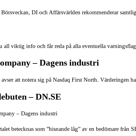
är. Börsveckan, DI och Affärsvärlden rekommenderar samtl
all viktig info och får reda på alla eventuella varningsfla
Company – Dagens industri
er att notera sig på Nasdaq First North. Värderingen ham
debuten – DN.SE
mpany – Dagens industri
rtalet betecknas som ”hisnande låg” av en bedömare från 