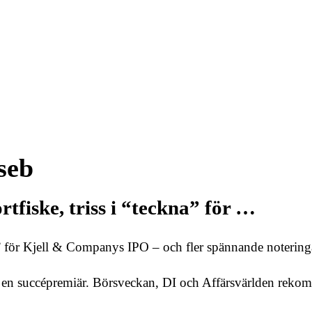
seb
tfiske, triss i “teckna” för …
na” för Kjell & Companys IPO – och fler spännande notering
 en succépremiär. Börsveckan, DI och Affärsvärlden rekom