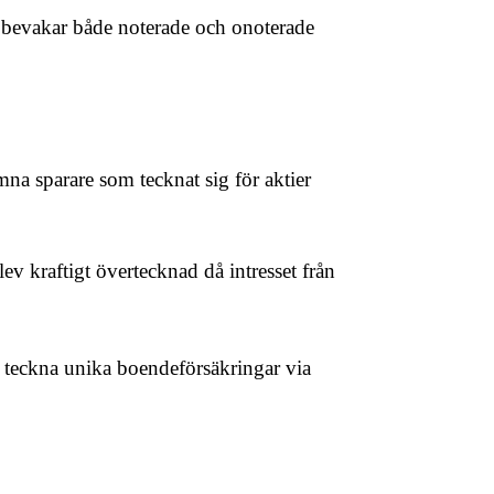
Vi bevakar både noterade och onoterade
mna sparare som tecknat sig för aktier
v kraftigt övertecknad då intresset från
t teckna unika boendeförsäkringar via