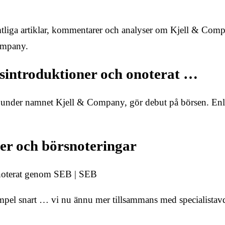
tliga artiklar, kommentarer och analyser om Kjell & Comp
ompany.
rsintroduktioner och onoterat …
nder namnet Kjell & Company, gör debut på börsen. Enligt f
ner och börsnoteringar
 onoterat genom SEB | SEB
mpel snart … vi nu ännu mer tillsammans med specialista