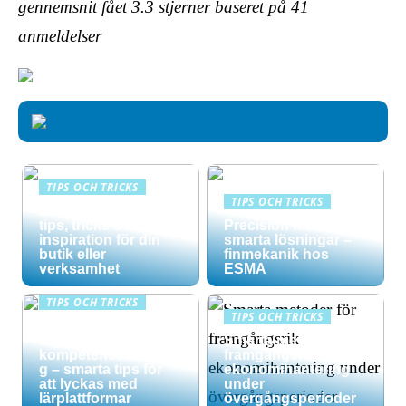
gennemsnit fået
3.3
stjerner baseret på
41
anmeldelser
TIPS OCH TRICKS
TIPS OCH TRICKS
Effektiv skyltning –
tips, tricks och
Precision möter
inspiration för din
smarta lösningar –
butik eller
finmekanik hos
verksamhet
ESMA
TIPS OCH TRICKS
TIPS OCH TRICKS
Maximera din
digitala
Smarta metoder för
kompetensutvecklin
framgångsrik
g – smarta tips för
ekonomihantering
att lyckas med
under
lärplattformar
övergångsperioder