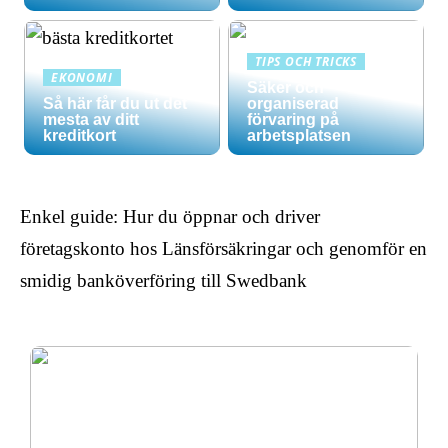
TIPS OCH TRICKS
EKONOMI
Säker och
Så här får du ut det
organiserad
mesta av ditt
förvaring på
kreditkort
arbetsplatsen
Enkel guide: Hur du öppnar och driver
företagskonto hos Länsförsäkringar och genomför en
smidig banköverföring till Swedbank