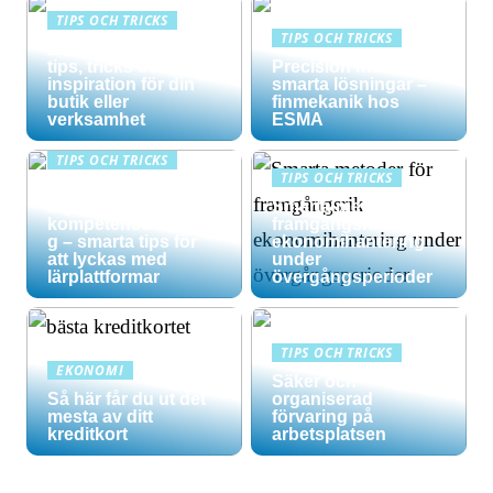
TIPS OCH TRICKS
TIPS OCH TRICKS
Effektiv skyltning –
tips, tricks och
Precision möter
inspiration för din
smarta lösningar –
butik eller
finmekanik hos
verksamhet
ESMA
TIPS OCH TRICKS
TIPS OCH TRICKS
Maximera din
digitala
Smarta metoder för
kompetensutvecklin
framgångsrik
g – smarta tips för
ekonomihantering
att lyckas med
under
lärplattformar
övergångsperioder
TIPS OCH TRICKS
EKONOMI
Säker och
Så här får du ut det
organiserad
mesta av ditt
förvaring på
kreditkort
arbetsplatsen